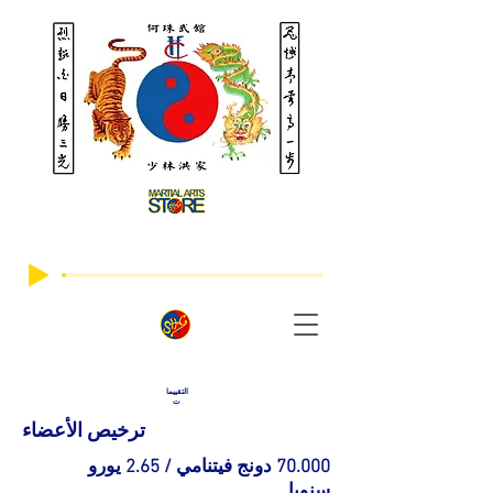
التقييما
ت
ترخيص الأعضاء
70.000 دونج فيتنامي / 2.65 يورو
سنويا