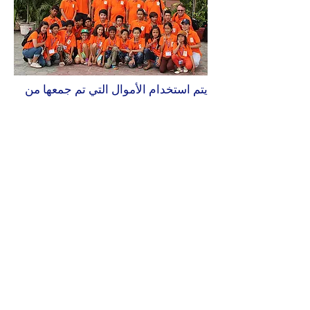
يتم استخدام الأموال التي تم جمعها من
الدورات والفعاليات من قبل مؤسسة Hà
Châu© لتمويل دراسات الشباب الذين
يواجهون صعوبات في فيتنام. يأتون
لممارسة وتعلم فنون الدفاع عن النفس،
مما يسمح لهم بالدفاع عن أنفسهم في
البيئة المعادية التي يعيشون فيها.
كما نعلمهم أساسيات الاحترام والتضامن.
تحاول المدرسة منحهم إمكانية الوصول
إلى تعليم جيد، مما يمنحهم فرصة لعدم
الوقوع ضحايا للجريمة المنظمة في
جنوب شرق آسيا.
النور عالمي، وهو ملك للجميع، وواجبنا هو
نقله ونشره. تعمل المدرسة بشكل
متواضع من أجل حق الجميع في النور.