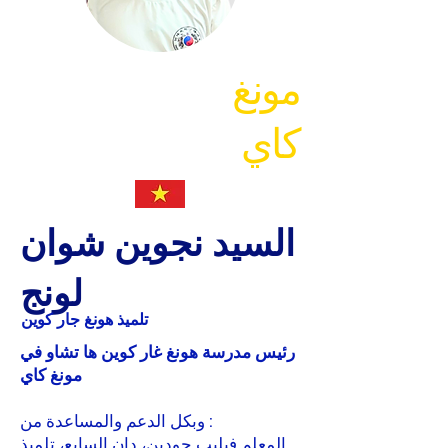
مونغ
كاي
السيد نجوين شوان
لونج
تلميذ هونغ جار كوين
رئيس مدرسة هونغ غار كوين ها تشاو في
مونغ كاي
من :
وبكل الدعم والمساعدة
المعلم فيليب جودين، دان السابع، تلميذ