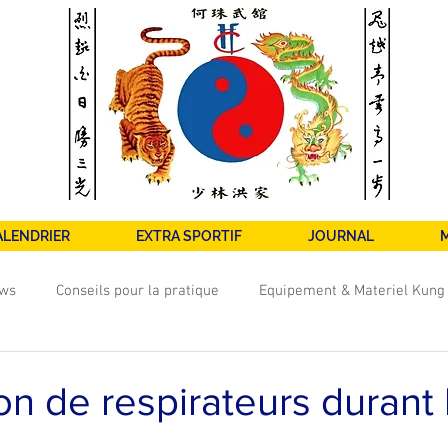
ALENDRIER
EXTRA SPORTIF
JOURNAL
ws
Conseils pour la pratique
Equipement & Materiel Kung
in Hung Gar TV
Nos Cours
Photos
Fondation Ha Cha
ion de respirateurs durant 