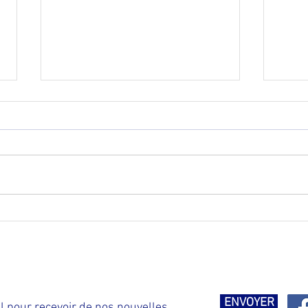
Fondation SHG - Cambodge -
Dist
2013
dura
ENVOYER