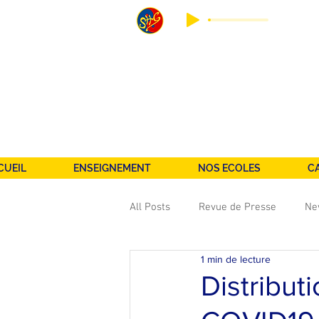
CUEIL
ENSEIGNEMENT
NOS ECOLES
C
All Posts
Revue de Presse
Ne
1 min de lecture
Stages & Competitions
Shaol
Distribut