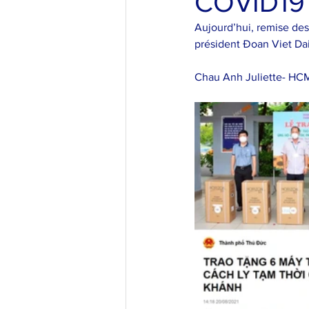
COVID19
Maître Philippe Gaudin
Aujourd’hui, remise de
président Đoan Viet Dai
Chau Anh Juliette- HCM