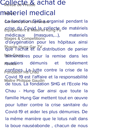
Collecte & achat de
Revue de Presse
materiel medical
News
La fondation SHG a organisé pendant la 
Conseils pour la pratique
crise du Covid la collecte de matériels 
Equipement & Materiel Kung Fu
médicaux (masques,...), materiels 
Stages & Competitions
d'oxygénation pour les hôpitaux ainsi 
Shaolin Hung Gar TV
que l'achat et la distribution de panier 
Nos Cours
alimentaires pour la remise dans les 
quartiers démunis et totalement 
Photos
confines. La lutte contre la crise de la 
Fondation Ha Chau
Covid 19 est l'affaire et la responsabilité 
Maître Philippe Gaudin
de tous. La fondation SHG et l'Ecole Ha 
Chau - Hung Gar ainsi que toute la 
famille Hung Gar mettent tout en œuvre 
pour lutter contre la crise sanitaire du 
Covid-19 et aider les plus démunies. De 
la même manière que le lotus naît dans 
la boue nauséabonde , chacun de nous 