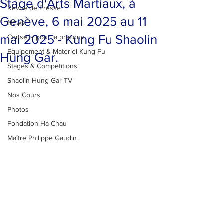
Stage d'Arts Martiaux, à
Revue de Presse
Genève, 6 mai 2025 au 11
News
mai 2025 - Kung Fu Shaolin
Conseils pour la pratique
Equipement & Materiel Kung Fu
Hung Gar.
Stages & Competitions
Shaolin Hung Gar TV
Nos Cours
Photos
Fondation Ha Chau
Maître Philippe Gaudin