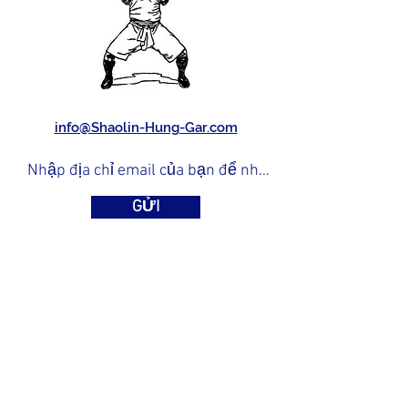
info@Shaolin-Hung-Gar.com
GỬI
đã tạo trang web này, được cung cấp bởi