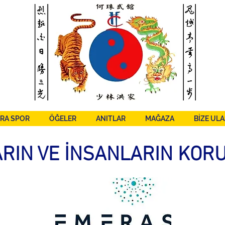
RA SPOR
ÖĞELER
ANITLAR
MAĞAZA
BİZE ULA
RIN VE İNSANLARIN KOR