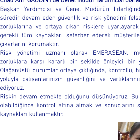
Chau Anh GAUDIN'i
de Genel Müdür Yardımcısı olara
Başkan Yardımcısı ve Genel Müdürün liderliği
süredir devam eden güvenlik ve risk yönetimi fels
zorluklarına ve ortaya çıkan risklere uyarlayarak
gerekli tüm kaynakları seferber ederek müşterileri
çıkarlarını korumaktır.
Risk yönetimi uzmanı olarak EMERASEAN, müşte
zorluklara karşı kararlı bir şekilde önleyici bir y
Olağanüstü durumlar ortaya çıktığında, kontrollü, h
yoluyla çalışanlarınızın güvenliğini ve varlıkları
ediyoruz.
Riskin devam etmekte olduğunu düşünüyoruz. Bu 
olabildiğince kontrol altına almak ve sonuçlarını 
kaynakları kullanmaktır.