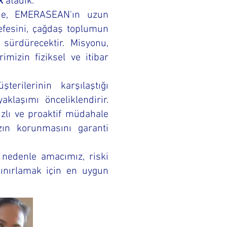
k
atadık.
nde, EMERASEAN'ın uzun
efesini, çağdaş toplumun
 sürdürecektir. Misyonu,
mizin fiziksel ve itibar
rilerinin karşılaştığı
aklaşımı önceliklendirir.
ızlı ve proaktif müdahale
nızın korunmasını garanti
nedenle amacımız, riski
sınırlamak için en uygun