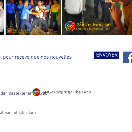
ENVOYER
SHG/20231015/ Chau Anh
ndan desteklenen bu web
sitesini oluşturdum