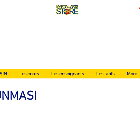
ŞIN
Les cours
Les enseignants
Les tarifs
More
UNMASI