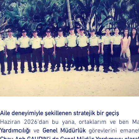
Aile deneyimiyle şekillenen stratejik bir geçiş
Haziran 2026'dan bu yana, ortaklarım ve ben 
Yardımcılığı
ve
Genel Müdürlük
görevlerini emane