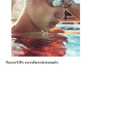
Sportifs professionnels
1/ Amélioration des performances :
Le coaching dans le sport aide les
athlètes à atteindre leur plein potentiel
en améliorant leurs compétences et
en répondant à leurs besoins sociaux
et émotionnels.